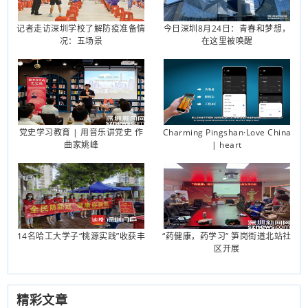
记者走访深圳学校了解防疫准备情
今日深圳8月24日：青春和梦想，
况：五场景
在这里被唤醒
党史学习教育 | 用音乐讲党史 作
Charming Pingshan·Love China
曲家姚峰
| heart
14名哈工大学子“桃源实践”收获丰
“药健康，药学习” 笋岗街道北站社
区开展
精彩文章