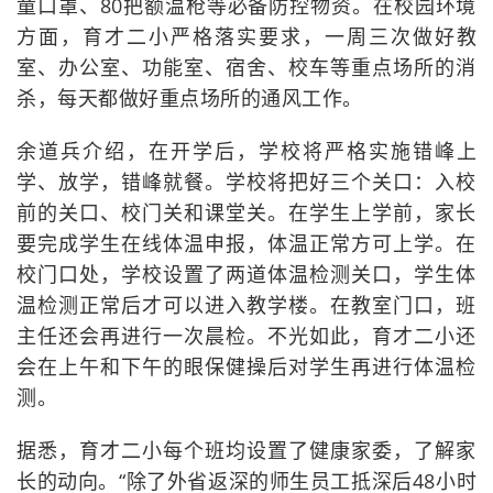
童口罩、80把额温枪等必备防控物资。在校园环境
方面，育才二小严格落实要求，一周三次做好教
室、办公室、功能室、宿舍、校车等重点场所的消
杀，每天都做好重点场所的通风工作。
余道兵介绍，在开学后，学校将严格实施错峰上
学、放学，错峰就餐。学校将把好三个关口：入校
前的关口、校门关和课堂关。在学生上学前，家长
要完成学生在线体温申报，体温正常方可上学。在
校门口处，学校设置了两道体温检测关口，学生体
温检测正常后才可以进入教学楼。在教室门口，班
主任还会再进行一次晨检。不光如此，育才二小还
会在上午和下午的眼保健操后对学生再进行体温检
测。
据悉，育才二小每个班均设置了健康家委，了解家
长的动向。“除了外省返深的师生员工抵深后48小时