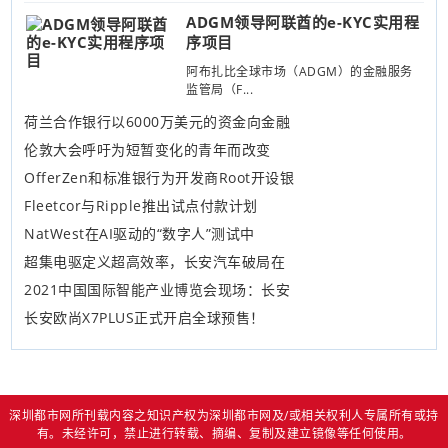
ADGM领导阿联酋的e-KYC实用程
序项目
阿布扎比全球市场（ADGM）的金融服务
监管局（F...
荷兰合作银行以6000万美元的资金向金融
伦敦大会呼吁为短暂变化的青年而改变
OfferZen和标准银行为开发商Root开设银
Fleetcor与Ripple推出试点付款计划
NatWest在AI驱动的“数字人”测试中
超集电驱定义超高效率，长安汽车破局在
2021中国国际智能产业博览会现场：长安
长安欧尚X7PLUS正式开启全球预售！
深圳都市网所刊载内容之知识产权为深圳都市网及/或相关权利人专属所有或持
有。未经许可，禁止进行转载、摘编、复制及建立镜像等任何使用。