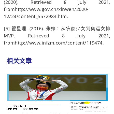
(2020). Retrieved 8 July 2021,
fromhttp://www.gov.cn/xinwen/2020-
12/24/content_5572983.htm.
[5] 翟星理. (2016). 朱婷：从农家少女到奥运女排
MVP. Retrieved 8 July 2021,
fromhttp://www.infzm.com/content/119474.
相关文章