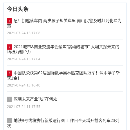
今日头条
急！钥匙落车内 两岁孩子却关车里 南山民警及时赶到化险为
1
夷
2021-07-24 13:17:08
2021城市&商业交流年会聚焦”跳动的城市” 大咖共探未来的
2
地标力和IP力
2021-07-24 13:17:04
中国队荣获第62届国际数学奥林匹克团队冠军！深中学子斩
3
获2金！
2021-07-24 13:16:40
深圳未来产业“炫”在何处
4
2021-07-24 11:17:55
地铁9号线将执行新版运行图 工作日全天增开载客列车23列
5
次