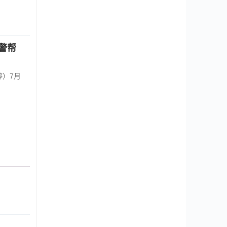
警帮
婷）7月