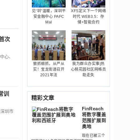
见“圳”温暖，深圳平
XFS定义下一个网络
安金融中心 PAFC
时代 WEB3.5：存
Mal
储+智能合约
首次
中心、
狠抓细抓，从严从
我为群众办实事|热
实！宝龙街道召开
心桃花园社区网格员
2021年法
助走失
常训
精彩文章
FinReach
在深圳市
将数字覆盖
范围扩展到
奥地
现在已被三个