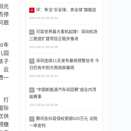
阳光
评：争当“买全球、卖全球”旗舰店
3
而停
2021-08-11 09:16:54
问题
可容世界最大客机起降！深圳机场
4
三跑道扩建项目正稳步推进
0年
2021-08-11 09:16:38
儿园
深圳连续11天发布暴雨预警信号 ​今
孩子
5
日仍有中到大雨局部暴雨
。近
2021-08-11 09:16:33
费一
“中国新能源汽车巡回赛”成业内顶
6
级赛事
）打
2021-08-11 09:16:28
国际
饮供
腾讯告抖音侵权索赔520万元 法院
7
预缴
一审宣判