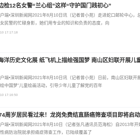
口边检12名女警“兰心组”这样“守护国门践初心”
户端•深圳新闻网2021年8月10日讯（记者曾小苑）走进蛇口邮轮中心，
女民警的忙碌身影，她们用专业的知识和负责的态度，向
10 17:17:18
看海洋历史文化展 纸飞机上描绘强国梦 南山区妇联开展儿
户端•深圳新闻网2021年8月10日讯（记者曾小苑）日前，南山区妇联开展
绘中国梦”儿童绘画活动，引导少年儿童了解党的百年
10 17:16:50
至74周岁居民看过来！龙岗免费结直肠癌筛查项目即将启动
户端•深圳新闻网2021年8月10日（记者张凡通讯员范海松）自2013年开
性病防治院就承担癌症筛查工作，已陆续覆盖了