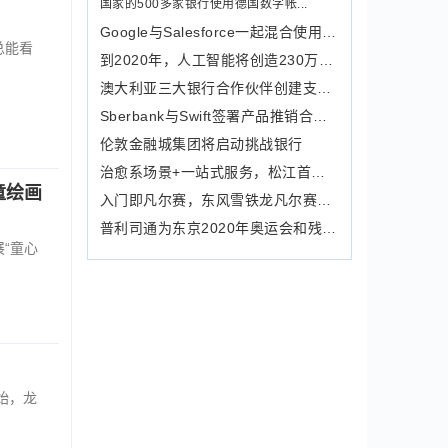
国家的500多家银行使用德国数字帐...
Google与Salesforce一起混合使用在线和
总能看
到2020年，人工智能将创造230万个就业
澳大利亚三大银行合作伙伴创建支付平台
Sberbank与Swift签署产品推销合作备忘录
伦敦金融城集团将启动挑战银行
治愈系场景+一站式服务，松江首家特斯
童绘画
入门即凡尔赛，东风雪铁龙凡尔赛C5 X
普利司通为东京2020年奥运会和残奥会提
“童心
始，龙