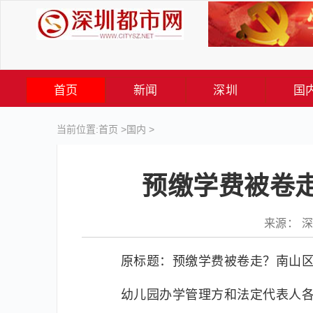
首页
新闻
深圳
国
当前位置:
首页
>
国内
>
预缴学费被卷
来源： 深圳
原标题：预缴学费被卷走？南山
幼儿园办学管理方和法定代表人