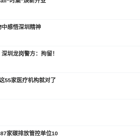
all“时集”焕新开业
物中感悟深圳精神
 深圳龙岗警方：拘留！
这55家医疗机构就对了
87家碳排放管控单位10