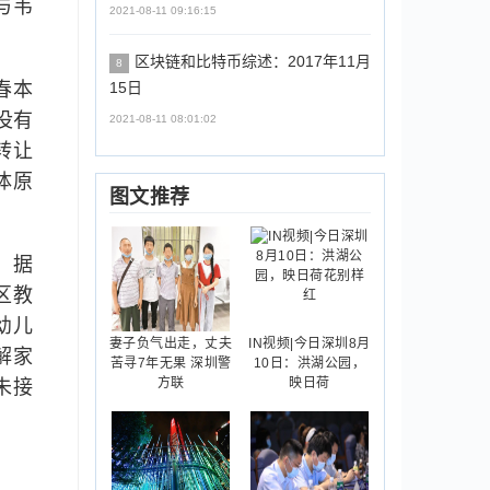
与韦
2021-08-11 09:16:15
区块链和比特币综述：2017年11月
8
春本
15日
没有
2021-08-11 08:01:02
转让
体原
图文推荐
。据
区教
幼儿
妻子负气出走，丈夫
IN视频|今日深圳8月
解家
苦寻7年无果 深圳警
10日：洪湖公园，
方联
映日荷
未接