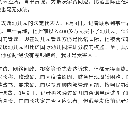
费未还清。肖书贵说，为解决学费问题，比诺国际正在
他也毫无办法。
为玫瑰幼儿园的法定代表人。8月9日，记者联系到韦壮
。韦壮春称，他此前投入400多万元买下了幼儿园，但
园的管理。现在幼儿园管理方仍是比诺国际，他被两位
玫瑰幼儿园即比诺国际幼儿园深圳分校的校监。至于具
他强调“绝没有卷钱跑路，我才是受害人”。
信访、网络问政、报案等形式表达诉求，但都无疾而终
家长称，玫瑰幼儿园因疫情原因，财务出现周转困难。
整改书，要求幼儿园尽快理顺内部管理问题，按照民办
行退费。8月9日，记者再次通过幼儿园咨询电话试图了
给园长，由园长决定是否回应记者，但截至发稿前记者