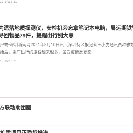
10 17:16:31
内遗落地质探测仪，安检机旁忘拿笔记本电脑，暑运期铁
寻回物品79件，提醒出行别大意
户端•深圳新闻网2021年8月10日讯（深圳特区报记者王小虎通讯员赵雅
始后，乘车出行的旅客越来越多，虽受疫情反复影
10 15:16:21
警方联动助团圆