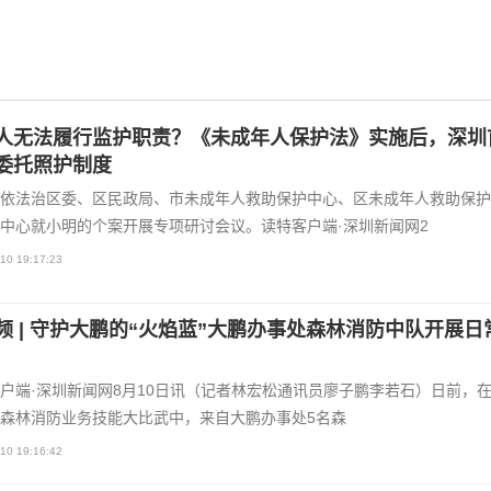
人无法履行监护职责？《未成年人保护法》实施后，深圳
委托照护制度
依法治区委、区民政局、市未成年人救助保护中心、区未成年人救助保护
中心就小明的个案开展专项研讨会议。读特客户端·深圳新闻网2
10 19:17:23
视频 | 守护大鹏的“火焰蓝”大鹏办事处森林消防中队开展日
户端·深圳新闻网8月10日讯（记者林宏松通讯员廖子鹏李若石）日前，
森林消防业务技能大比武中，来自大鹏办事处5名森
10 19:16:42