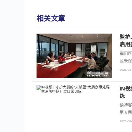
相关文章
监护
启用
福田区
区未保
2021-08-
IN
练
读特客
第五届
2021-08-