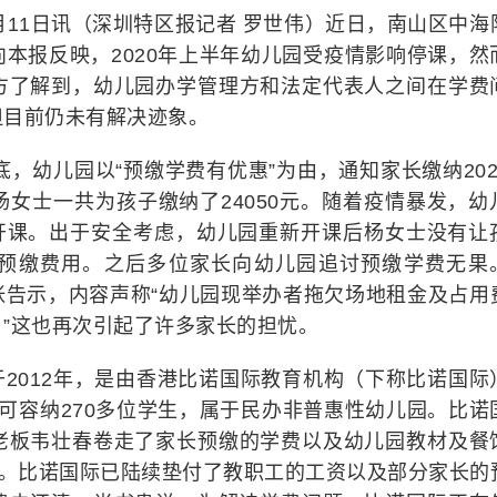
8月11日讯（深圳特区报记者 罗世伟）近日，南山区中海
本报反映，2020年上半年幼儿园受疫情影响停课，然
方了解到，幼儿园办学管理方和法定代表人之间在学费
但目前仍未有解决迹象。
底，幼儿园以“预缴学费有优惠”为由，通知家长缴纳202
女士一共为孩子缴纳了24050元。随着疫情暴发，幼
新开课。出于安全考虑，幼儿园重新开课后杨女士没有让
预缴费用。之后多位家长向幼儿园追讨预缴学费无果
张告示，内容声称“幼儿园现举办者拖欠场地租金及占用
”这也再次引起了许多家长的担忧。
2012年，是由香港比诺国际教育机构（下称比诺国际
可容纳270多位学生，属于民办非普惠性幼儿园。比诺
老板韦壮春卷走了家长预缴的学费以及幼儿园教材及餐
元。比诺国际已陆续垫付了教职工的工资以及部分家长的