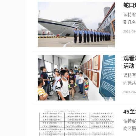
​蛇
读特客
到几名
2021-08-
​观
活动
读特客
向党共
2021-08-
45
读特客
岗区慢