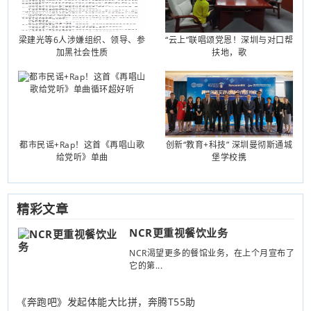
梁建光等6人涉嫌组织、领导、参
“云上”联唱颂党恩！深圳与对口帮
加黑社会性质
扶地，歌
都市民谣+Rap！这首《再唱山歌
创新“教育+科技” 深圳曼彻斯通城
给党听》单曲
堡学校携
精彩文章
NCR更重视餐饮业务
NCR渴望更多的餐馆业务，在上个月宣布了
它的第...
《奔跑吧》发起体能大比拼，奔腾T55助