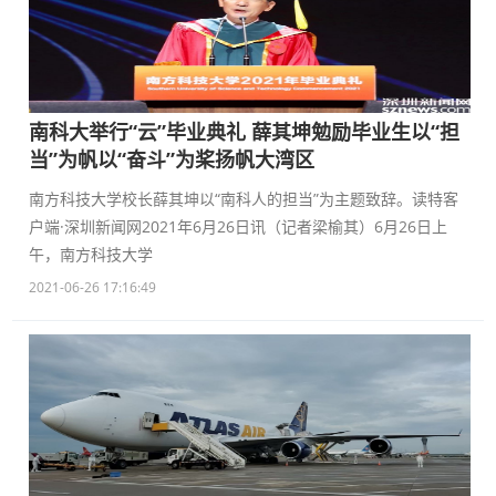
南科大举行“云”毕业典礼 薛其坤勉励毕业生以“担
当”为帆以“奋斗”为桨扬帆大湾区
南方科技大学校长薛其坤以“南科人的担当”为主题致辞。读特客
户端·深圳新闻网2021年6月26日讯（记者梁榆其）6月26日上
午，南方科技大学
2021-06-26 17:16:49