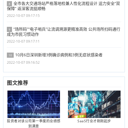
全市各大交通场站严格落地检兼人性化流程设计 运力安全“双
8
保障” 返深客流挺顺畅
2022-10-07 09:17:15
“场所码”“电子哨兵”让流调溯源更精准高效 公共场所扫码通行
9
成为市民习惯动作
2022-10-07 09:17:11
10月6日深圳新增3例确诊病例和3例无症状感染者
10
2022-10-07 09:16:52
图文推荐
投资者对该公司第一季度的业绩感
SaaS行业才刚刚起步
到满意