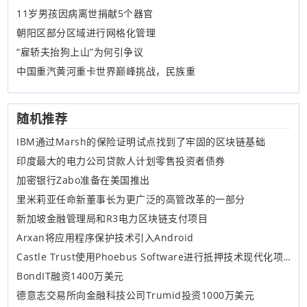
11岁男孩因病离世捐献5个器官
朝阳区部分区域进行网格化管理
“雇轿夫抬狗上山”为何引争议
中国重汽黄河重卡世界巅峰挑战，民族重
随机推荐
IBM通过Marsh的保险证明试点找到了牢固的区块链基础
印度最大的电力公司贷款人计划零售投资者债券
加密银行Zabo准备在美国推出
里米莉亚任命新董事长为更广泛的高管改革的一部分
新加坡金融管理局和R3电力区块链支付项目
Arxan将应用程序保护技术引入Android
Castle Trust使用Phoebus Software进行抵押技术现代化项目
BondIT融资1400万美元
德意志交易所向金融科技公司Trumid投资1000万美元