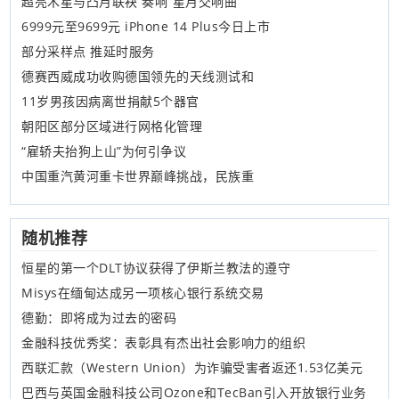
超亮木星与凸月联袂 奏响“星月交响曲
6999元至9699元 iPhone 14 Plus今日上市
部分采样点 推延时服务
德赛西威成功收购德国领先的天线测试和
11岁男孩因病离世捐献5个器官
朝阳区部分区域进行网格化管理
“雇轿夫抬狗上山”为何引争议
中国重汽黄河重卡世界巅峰挑战，民族重
随机推荐
恒星的第一个DLT协议获得了伊斯兰教法的遵守
Misys在缅甸达成另一项核心银行系统交易
德勤：即将成为过去的密码
金融科技优秀奖：表彰具有杰出社会影响力的组织
西联汇款（Western Union）为诈骗受害者返还1.53亿美元
巴西与英国金融科技公司Ozone和TecBan引入开放银行业务