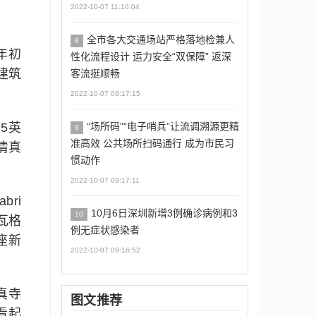
2022-10-07 11:16:04
全市各大交通场站严格落地检兼人
8
年年初
性化流程设计 运力安全“双保障” 返深
建筑
客流挺顺畅
2022-10-07 09:17:15
块5英
“场所码”“电子哨兵”让流调溯源更精
9
准高效 公共场所扫码通行 成为市民习
亚清真
惯动作
2022-10-07 09:17:11
bri
10月6日深圳新增3例确诊病例和3
10
瓦格
例无症状感染者
一座新
2022-10-07 09:16:52
清真寺
图文推荐
看起