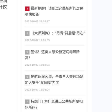
座清
社区
最新提醒！请到过这些场所的居民
3
尽快报备
2022-10-07 21:16:17
《大师列传》：“丹青”背后是“丹心”
4
2022-10-07 19:16:05
警惕！这类人感染新冠病毒风险
5
高！
2022-10-07 17:16:04
护航返深客流，全市各大交通场站
6
加大安全“双保障”力度
2022-10-07 15:16:04
特想问 | 为什么进出公共场所要扫
7
场所码？