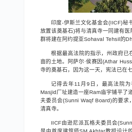
印度-伊斯兰文化基金会(IICF)秘
放置该奠基石)将与清真寺一同建有
群将建在阿约提亚Sohaval Tehsil的
根据最高法院的指示，州政府已在阿约提
亩的土地。阿萨尔·侯赛因(Athar Hu
寺的奠基石，因为这一天，宪法已在
记得去年11月9日，最高法院为在阿约提
Masjid厂址建造一座Ram庙宇铺
夫委员会(Sunni Waqf Board)的
清真寺。
IICF由逊尼派瓦格夫委员会(Sun
是由首席建筑师SM Akhtar教授