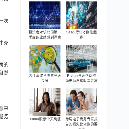
一次
投资者对该公司第一
SaaS行业才刚刚起
季度的业绩感到满意
步
并充
病的
自然
为什么波音股票今天
Rivian今天帮助推
反弹
动电动汽车股票走高
源来
服务
Jumia股票今天跳涨
跨境电子商务专家报
告的损失比预期的要