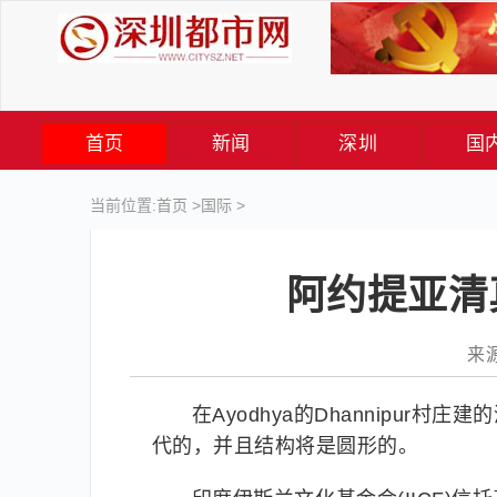
首页
新闻
深圳
国
当前位置:
首页
>
国际
>
阿约提亚清
来源
在Ayodhya的Dhannipu
代的，并且结构将是圆形的。