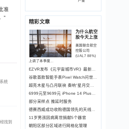
严重
G批准
。”
精彩文章
为什么航空
股今天上涨
美国联合航空
控股公司
(UAL7 88%)
上调了本季度...
EZVR发布《元宇宙城市VR》最新预告！打
谷歌首款智能手表Pixel Watch问世：2481元起
险系统
超亮木星与凸月联袂 奏响“星月交响曲
6999元至9699元 iPhone 14 Plus今日上市
部分采样点 推延时服务
德赛西威成功收购德国领先的天线测试和
11岁男孩因病离世捐献5个器官
经找到
朝阳区部分区域进行网格化管理