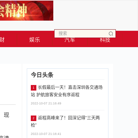
财
娱乐
汽车
科技
今日头条
长假最后一天！直击深圳各交通场
1
站 护航旅客安全有序返程
2022-10-07 21:16:49
，现
返程高峰来了！回深记得“三天两
2
检”
2022-10-07 21:16:41