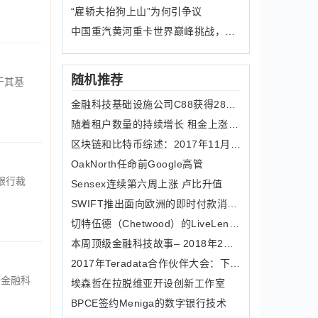
“雇轿夫抬狗上山”为何引争议
中国重汽黄河重卡世界巅峰挑战，民族重
随机推荐
于其基
金融科技基础设施公司C88获得2800万美元融资
随着租户数量的持续增长 租金上涨的趋势逐渐减弱
区块链和比特币综述：2017年11月10日
OakNorth任命前Google高管
该银行裁
Sensex连续第六周上涨 卢比升值
SWIFT推出面向欧洲的即时付款消息传递
切特伍德（Chetwood）的LiveLend从贷款中摆脱了吟
本周顶级金融科技故事– 2018年2月2日
2017年Teradata合作伙伴大会：下次会议不会烦恼
将金融科
埃森哲在拉脱维亚开设创新工作室
BPCE签约Meniga的数字银行技术