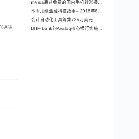
mVisa通过免费的国内手机转账接受M-PESA
本周顶级金融科技故事– 2018年8月10日
会计自动化工具筹集735万美元
在6月德
BHF-Bank的Avaloq核心银行实施被暂停