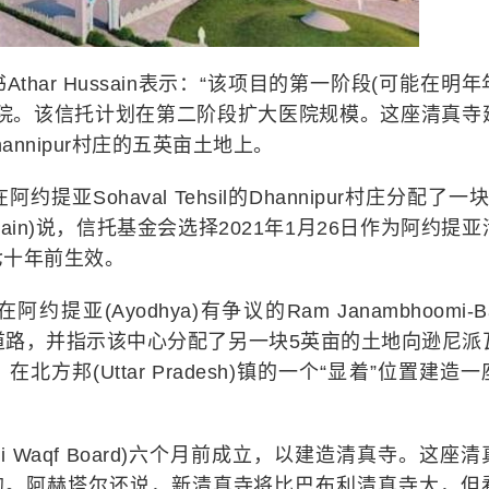
书Athar Hussain表示：“该项目的第一阶段(可能在明
医院。该信托计划在第二阶段扩大医院规模。这座清真寺
Dhannipur村庄的五英亩土地上。
亚Sohaval Tehsil的Dhannipur村庄分配了一
ssain)说，信托基金会选择2021年1月26日作为阿约提
七十年前生效。
亚(Ayodhya)有争议的Ram Janambhoomi-Ba
平了道路，并指示该中心分配了另一块5英亩的土地向逊尼派
要求，在北方邦(Uttar Pradesh)镇的一个“显着”位置建造
ni Waqf Board)六个月前成立，以建造清真寺。这座
设计的。阿赫塔尔还说，新清真寺将比巴布利清真寺大，但