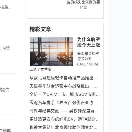
告的损失比预期的要
审核后，
严重
精彩文章
为什么航空
股今天上涨
ATM管
美国联合航空
控股公司
(UAL7 88%)
上调了本季度...
从欧马可超级轻卡自动挡产品推出 看清
天猫养车联合运营中心战略推出一周年，
群提供
全新一代CR-V上市，城市SUV市场再迎价
零跑汽车携手世界五百强佛吉亚 加速布
时尚与经典交融 ——吴铁锋深度解读华
更舒适更安心的纯电EV，选TA就对了！
跑神大集结！北京现代助你圆梦北马！
）在瑞典