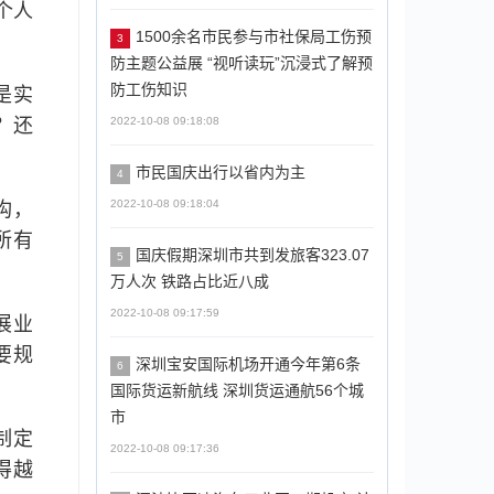
个人
1500余名市民参与市社保局工伤预
3
防主题公益展 “视听读玩”沉浸式了解预
防工伤知识
是实
？还
2022-10-08 09:18:08
市民国庆出行以省内为主
4
2022-10-08 09:18:04
构，
所有
国庆假期深圳市共到发旅客323.07
5
万人次 铁路占比近八成
2022-10-08 09:17:59
展业
要规
深圳宝安国际机场开通今年第6条
6
国际货运新航线 深圳货运通航56个城
市
制定
2022-10-08 09:17:36
得越