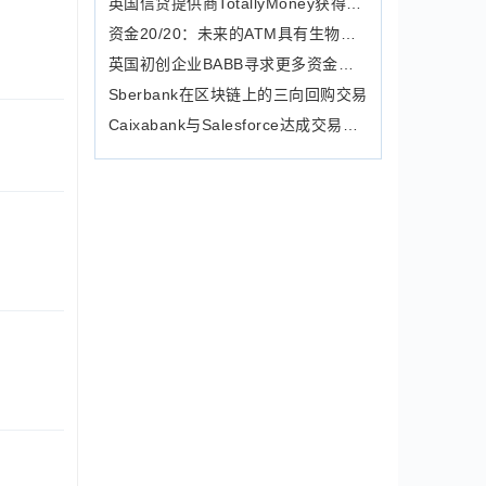
英国信贷提供商TotallyMoney获得2900万英镑资金
资金20/20：未来的ATM具有生物识别技术，外观更精致
英国初创企业BABB寻求更多资金以寻求银行牌照
Sberbank在区块链上的三向回购交易
Caixabank与Salesforce达成交易以将CRM引入数字银行