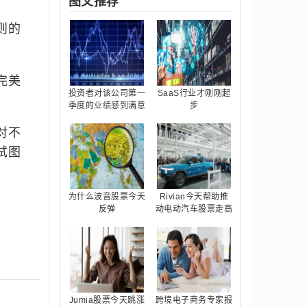
图文推荐
规则的
完美
投资者对该公司第一
SaaS行业才刚刚起
季度的业绩感到满意
步
对不
试图
为什么波音股票今天
Rivian今天帮助推
反弹
动电动汽车股票走高
Jumia股票今天跳涨
跨境电子商务专家报