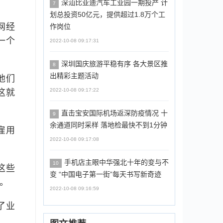
深汕比亚迪汽车工业园一期投产 计
7
划总投资50亿元，提供超过1.8万个工
网经
作岗位
一个
2022-10-08 09:17:31
深圳国庆旅游平稳有序 各大景区推
8
出精彩主题活动
他们
2022-10-08 09:17:22
这就
直击宝安国际机场返深防疫情况 十
9
余通道同时采样 落地检最快不到1分钟
雇用
2022-10-08 09:17:08
手机店主眼中华强北十年的变与不
10
这些
变 “中国电子第一街”每天书写新奇迹
。
2022-10-08 09:16:59
了业