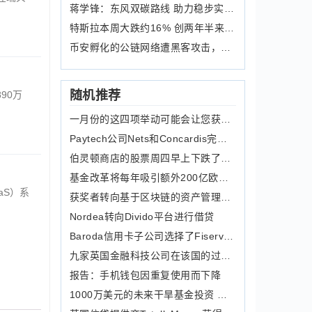
蒋学锋：东风双碳路线 助力稳步实现碳
特斯拉本周大跌约16% 创两年半来最差
币安孵化的公链网络遭黑客攻击，涉及资
随机推荐
890万
一月份的这四项举动可能会让您获得成功的一年
Paytech公司Nets和Concardis完成合并
伯灵顿商店的股票周四早上下跌了18%
基金改革将每年吸引额外200亿欧元的资金并创造3000个就业机会
aS）系
获奖者转向基于区块链的资产管理技术的AlphaPoint
Nordea转向Divido平台进行借贷
Baroda信用卡子公司选择了Fiserv的FirstVision
九家英国金融科技公司在该国的过渡计划下登陆澳大利亚
报告：手机钱包因重复使用而下降
1000万美元的未来干旱基金投资 为农民提供气候信息服务