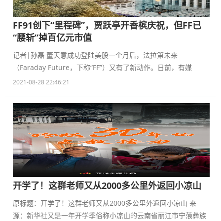
FF91创下“里程碑”，贾跃亭开香槟庆祝，但FF已
“腰斩”掉百亿元市值
记者|孙磊 董天意成功登陆美股一个月后，法拉第未来
（Faraday Future，下称“FF”）又有了新动作。日前，有媒
2021-08-28 22:46:21
开学了！这群老师又从2000多公里外返回小凉山
原标题：开学了！这群老师又从2000多公里外返回小凉山 来
源：新华社又是一年开学季俗称小凉山的云南省丽江市宁蒗彝族