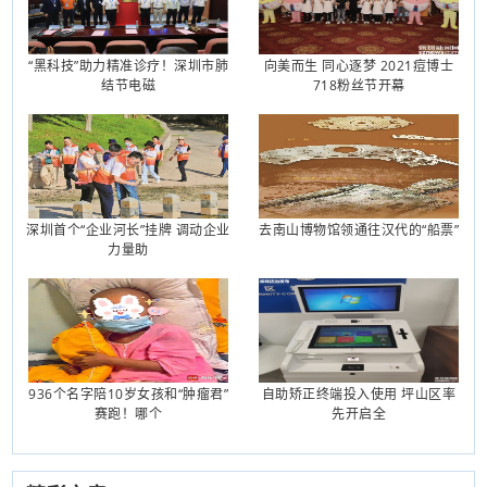
“黑科技”助力精准诊疗！深圳市肺
向美而生 同心逐梦 2021痘博士
结节电磁
718粉丝节开幕
深圳首个“企业河长”挂牌 调动企业
去南山博物馆领通往汉代的“船票”
力量助
936个名字陪10岁女孩和“肿瘤君”
自助矫正终端投入使用 坪山区率
赛跑！哪个
先开启全